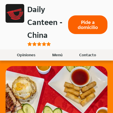
Volver
Daily
al
menú
Canteen -
Pide a
principal
domicilio
China
Opiniones
Menú
Contacto